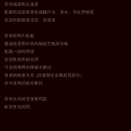
若想減緩氧化速度
配戴時請盡量避免接觸汗水、香水、等化學物質
並請勿配戴著洗澡、泡溫泉
若長時間不配戴
建議放置密封袋內隔絕空氣與水氣
配戴一段時間後
若想恢復黃銅光澤
可使用稀釋的檸檬水擦拭
使黃銅恢復光亮 (請避開非金屬材質部分)
亦可使用拭銀布擦拭
若有任何材質保養問題
歡迎來信詢問。