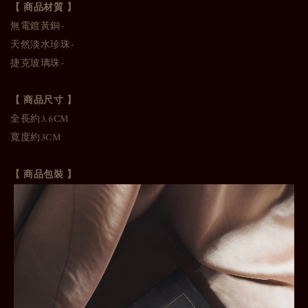
【 商品材質 】
無電鍍黃銅-
天然淡水珍珠-
捷克玻璃珠-
【 商品尺寸 】
全長約3.6CM
寬度約3CM
【 商品包裝 】