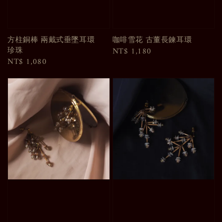
方柱銅棒 兩戴式垂墜耳環
咖啡雪花 古董長鍊耳環
珍珠
Regular
NT$ 1,180
Regular
NT$ 1,080
price
price