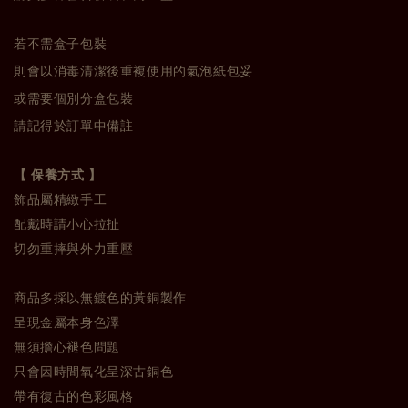
若不需盒子包裝
則會以消毒清潔後重複使用的氣泡紙包妥
或需要個別分盒包裝
請記得於訂單中備註
【 保養方式 】
飾品屬精緻手工
配戴時請小心拉扯
切勿重摔與外力重壓
商品多採以無鍍色的黃銅製作
呈現金屬本身色澤
無須擔心褪色問題
只會因時間氧化呈深古銅色
帶有復古的色彩風格