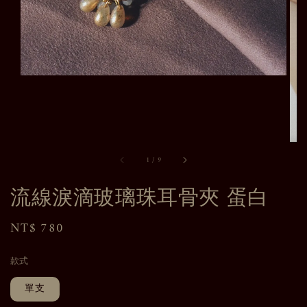
1
/
9
流線淚滴玻璃珠耳骨夾 蛋白
Regular
NT$ 780
price
款式
單支