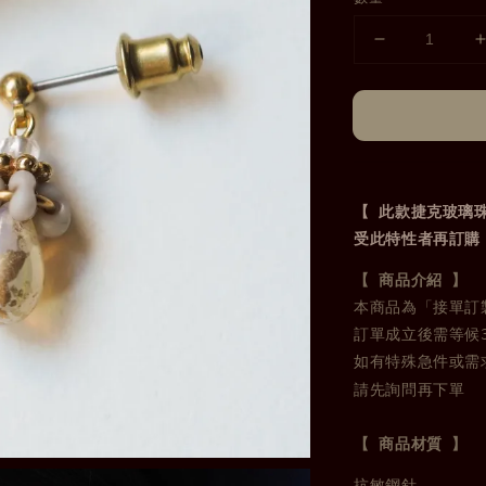
【 此款捷克玻璃
受此特性者再訂購
本商品為「接單訂製
訂單成立後需等候3
請先詢問再下單
【 商品材質 】
抗敏鋼針-