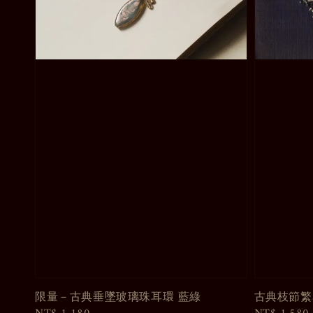
限量－古典垂墜玻璃珠耳環 藍綠
古典枝節繁