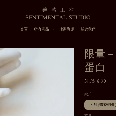
首頁
所有商品
活動資訊
關於我們
限量－
蛋白
Regular
NT$ 880
price
款式
耳針(醫療鋼針
數量