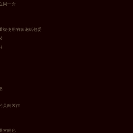
在同一盒
重複使用的氣泡紙包妥
裝
註
壓
的黃銅製作
深古銅色