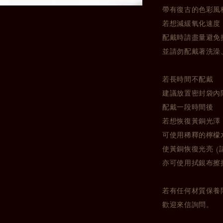
帶有復古的色彩風
若想減緩氧化速度
配戴時請盡量避免
並請勿配戴著洗澡
若長時間不配戴
建議放置密封袋內
配戴一段時間後
若想恢復黃銅光澤
可使用稀釋的檸檬
使黃銅恢復光亮 (
亦可使用拭銀布擦
若有任何材質保養
歡迎來信詢問。