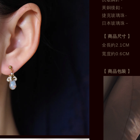
黃銅後釦-
捷克玻璃珠-
日本玻璃珠－
【 商品尺寸 】
全長約2.1CM 

寬度約0.6CM
【 商品包裝 】