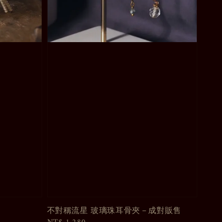
不對稱流星 玻璃珠耳骨夾－成對販售