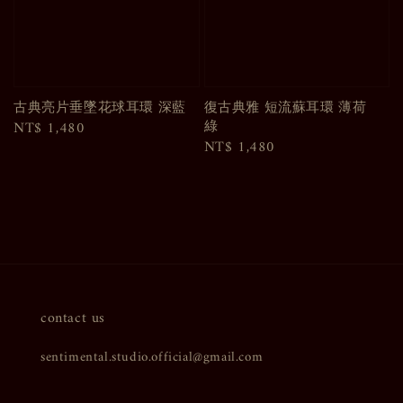
古典亮片垂墜花球耳環 深藍
復古典雅 短流蘇耳環 薄荷
綠
Regular
NT$ 1,480
Regular
NT$ 1,480
price
price
contact us
sentimental.studio.official@gmail.com