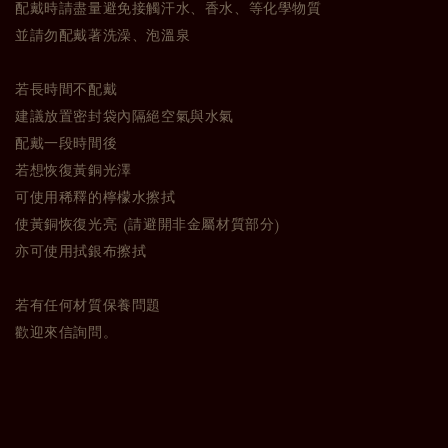
配戴時請盡量避免接觸汗水、香水、等化學物質
並請勿配戴著洗澡、泡溫泉
若長時間不配戴
建議放置密封袋內隔絕空氣與水氣
配戴一段時間後
若想恢復黃銅光澤
可使用稀釋的檸檬水擦拭
使黃銅恢復光亮 (請避開非金屬材質部分)
亦可使用拭銀布擦拭
若有任何材質保養問題
歡迎來信詢問。