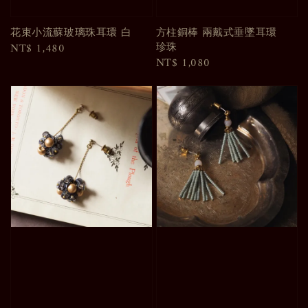
花束小流蘇玻璃珠耳環 白
方柱銅棒 兩戴式垂墜耳環
珍珠
Regular
NT$ 1,480
Regular
NT$ 1,080
price
price