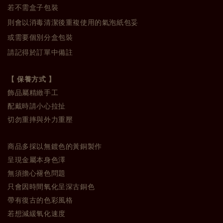
若不需盒子包裝
則會以消毒清潔後重複使用的氣泡紙包妥
或需要個別分盒包裝
請記得於訂單中備註
【 保養方式 】
飾品屬精緻手工
配戴時請小心拉扯
切勿重摔與外力重壓
商品多採以無鍍色的黃銅製作
呈現金屬本身色澤
無須擔心褪色問題
只會因時間氧化呈深古銅色
帶有復古的色彩風格
若想減緩氧化速度