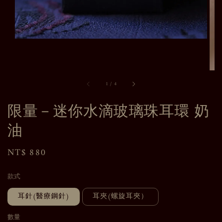
1
/
4
限量－迷你水滴玻璃珠耳環 奶
油
Regular
NT$ 880
price
款式
耳針(醫療鋼針)
耳夾(螺旋耳夾）
數量