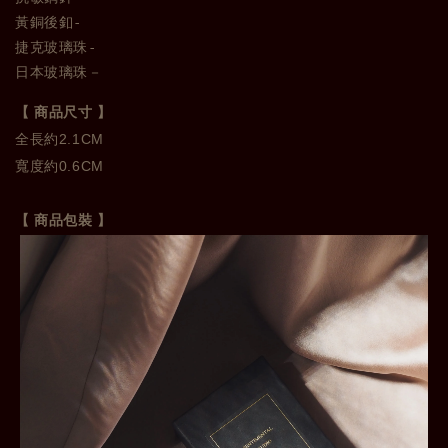
黃銅後釦-
捷克玻璃珠-
日本玻璃珠－
【 商品尺寸 】
全長約2.1CM 

寬度約0.6CM
【 商品包裝 】