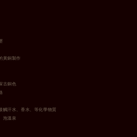
壓
的黃銅製作
深古銅色
格
接觸汗水、香水、等化學物質
、泡溫泉