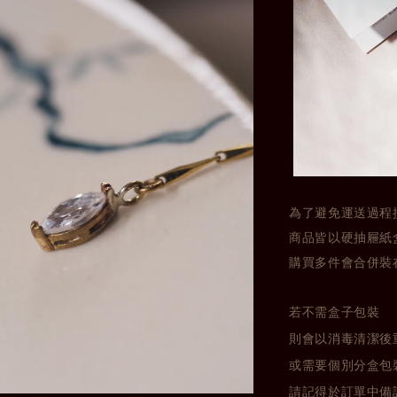
為了避免運送過程
商品皆以硬抽屜紙
購買多件會合併裝
若不需盒子包裝
則會以消毒清潔後
或需要個別分盒包
請記得於訂單中備