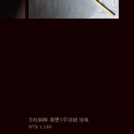
方柱銅棒 垂墜Y字項鏈 珍珠
Regular
NT$ 1,280