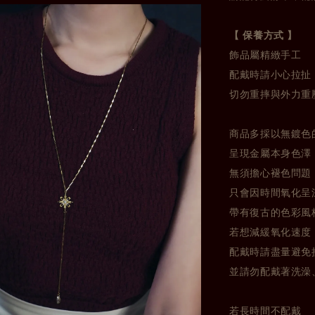
【 保養方式 】
飾品屬精緻手工
配戴時請小心拉扯
切勿重摔與外力重
商品多採以無鍍色
呈現金屬本身色澤
無須擔心褪色問題
只會因時間氧化呈
帶有復古的色彩風
若想減緩氧化速度
配戴時請盡量避免
並請勿配戴著洗澡
若長時間不配戴