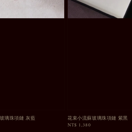
玻璃珠項鏈 灰藍
花束小流蘇玻璃珠項鏈 紫黑
Regular
NT$ 1,380