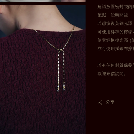
建議放置密封袋內
配戴一段時間後
若想恢復黃銅光澤
可使用稀釋的檸檬
使黃銅恢復光亮 (
亦可使用拭銀布擦
若有任何材質保養
歡迎來信詢問。
分享