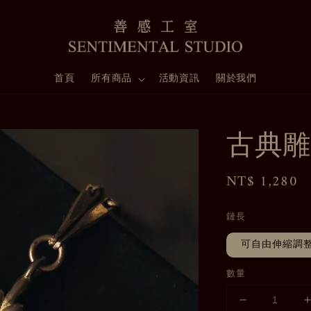
首頁
所有商品
活動資訊
關於我們
古典雕
Regular
NT$ 1,280
price
鏈長
可自由伸縮調
數量