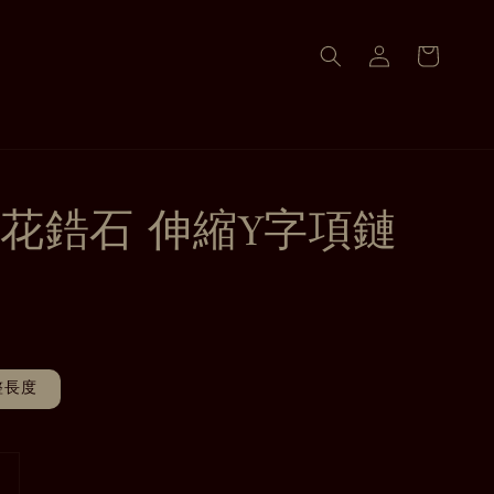
花鋯石 伸縮Y字項鏈
整長度