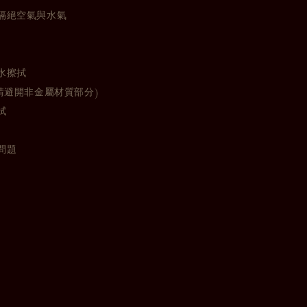
隔絕空氣與水氣
水擦拭
請避開非金屬材質部分)
拭
問題