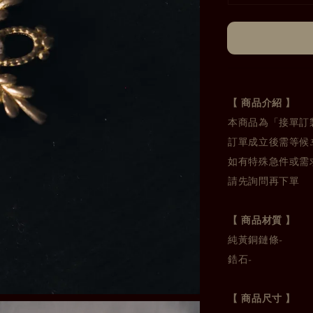
【 商品介紹 】
本商品為「接單訂
訂單成立後需等候
如有特殊急件或需
請先詢問再下單
【 商品材質 】
純黃銅鏈條-
鋯石-
【 商品尺寸 】