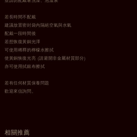
並請勿配戴著洗澡、泡溫泉
若長時間不配戴
建議放置密封袋內隔絕空氣與水氣
配戴一段時間後
若想恢復黃銅光澤
可使用稀釋的檸檬水擦拭
使黃銅恢復光亮 (請避開非金屬材質部分)
亦可使用拭銀布擦拭
若有任何材質保養問題
歡迎來信詢問。
相關推薦