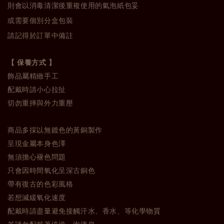
則會以消毒清潔後重複使用的氣泡紙包妥
或需要個別分盒包裝
請記得於訂單中備註
【 保養方式 】
飾品屬精緻手工
配戴時請小心拉扯
切勿重摔與外力重壓
商品多採以無鍍色的黃銅製作
呈現金屬本身色澤
無須擔心褪色問題
只會因時間氧化呈深古銅色
帶有復古的色彩風格
若想減緩氧化速度
配戴時請盡量避免接觸汗水、香水、等化學物質