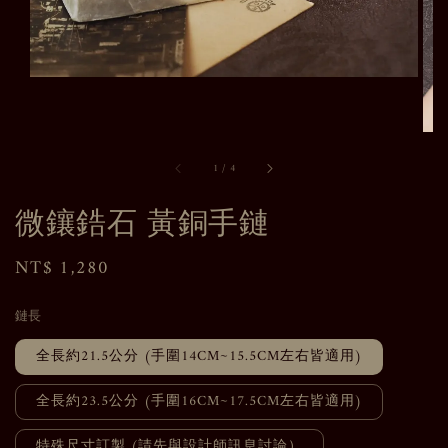
1
/
4
微鑲鋯石 黃銅手鏈
Regular
NT$ 1,280
price
鏈長
全長約21.5公分 (手圍14CM~15.5CM左右皆適用)
全長約23.5公分 (手圍16CM~17.5CM左右皆適用)
特殊尺寸訂製 (請先與設計師訊息討論）