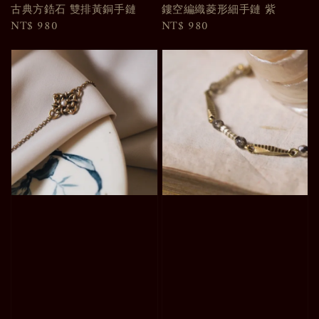
古典方鋯石 雙排黃銅手鏈
鏤空編織菱形細手鏈 紫
Regular
NT$ 980
Regular
NT$ 980
price
price