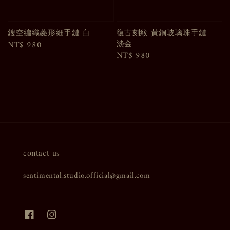
鏤空編織菱形細手鏈 白
復古刻紋 黃銅玻璃珠手鏈
淡金
Regular
NT$ 980
Regular
NT$ 980
price
price
contact us
sentimental.studio.official@gmail.com