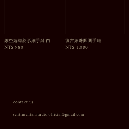
鏤空編織菱形細手鏈 白
復古細珠圓圈手鏈
Regular
NT$ 980
Regular
NT$ 1,080
price
price
contact us
sentimental.studio.official@gmail.com