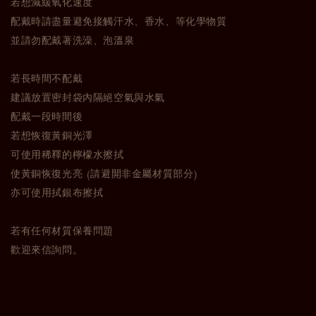
若想減緩氧化速度
配戴時請盡量避免接觸汗水、香水、等化學物質
並請勿配戴著洗澡、泡溫泉
若長時間不配戴
建議放置密封袋內隔絕空氣與水氣
配戴一段時間後
若想恢復黃銅光澤
可使用稀釋的檸檬水擦拭
使黃銅恢復光亮 (請避開非金屬材質部分)
亦可使用拭銀布擦拭
若有任何材質保養問題
歡迎來信詢問。