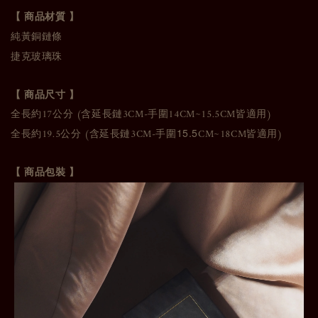
【 商品材質 】
純黃銅鏈條
捷克玻璃珠
【 商品尺寸 】
全長約17公分 (含延長鏈3CM-手圍14CM~15.5CM皆適用)
全長約19.5公分 (含延長鏈3CM-手圍
15.5
CM~18CM皆適用)
【 商品包裝 】