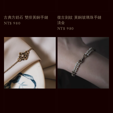
古典方鋯石 雙排黃銅手鏈
復古刻紋 黃銅玻璃珠手鏈
淡金
Regular
NT$ 980
Regular
NT$ 980
price
price