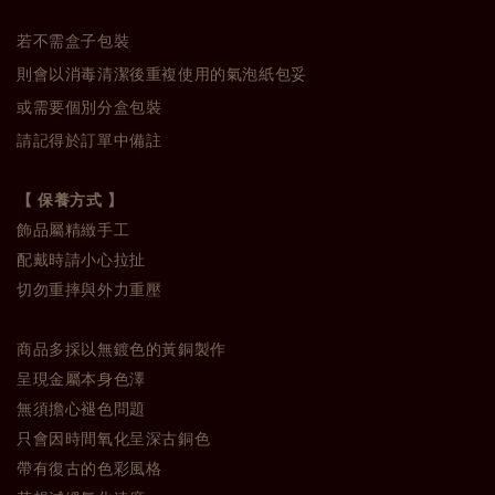
若不需盒子包裝
則會以消毒清潔後重複使用的氣泡紙包妥
或需要個別分盒包裝
請記得於訂單中備註
【 保養方式 】
飾品屬精緻手工
配戴時請小心拉扯
切勿重摔與外力重壓
商品多採以無鍍色的黃銅製作
呈現金屬本身色澤
無須擔心褪色問題
只會因時間氧化呈深古銅色
帶有復古的色彩風格