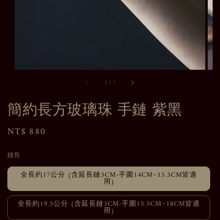
1
/
7
簡約長方玻璃珠 手鏈 紫黑
Regular
NT$ 880
price
鏈長
全長約17公分 (含延長鏈3CM-手圍14CM~15.5CM皆適
用)
全長約19.5公分 (含延長鏈3CM-手圍15.5CM~18CM皆適
用)