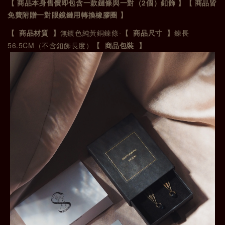
2
【
商品本身售價即包含一款鏈條與一對（
個）釦飾
】
【
商品皆
免費附贈一對眼鏡鏈用轉換橡膠圈
】
-
【 商品材質 】
無鍍色純黃銅鍊條
【 商品尺寸 】
鍊長
56.5CM
（不含釦飾長度）
【 商品包裝 】