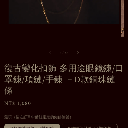
1
/
13
復古變化扣飾 多用途眼鏡鍊/口
罩鍊/項鏈/手鍊 －D款銅珠鏈
條
Regular
NT$ 1,080
price
選項（請在訂單中備註指定的釦飾編號）