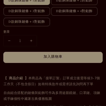
D款銅珠鏈條＋1對釦飾
D款銅珠鏈條＋2對釦飾
D款銅珠鏈條＋3對釦飾
D款銅珠鏈條＋4對釦飾
D款銅珠鏈條＋5對釦飾
數量
加入購物車
【 商品介紹 】
本商品為「接單訂製」訂單成立後需等候3-7個
工作天（不包含假日）如有特殊急件或需求
請先詢問再下單
自由組合搭配的鏈條與釦飾
可作為多用途眼鏡鏈、口罩鏈、項鍊
或手鍊
個性中藏著古典優雅氛圍