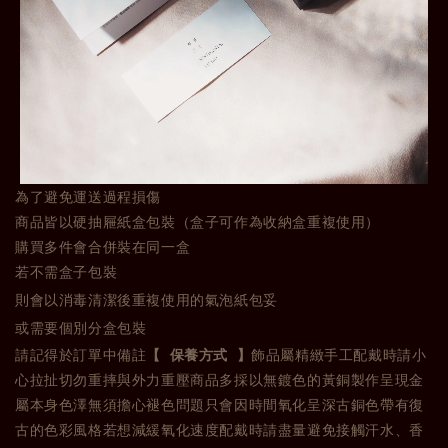
為了避免運送過程損傷
商品皆以硬抽屜紙盒包裝（盒子可作為收納盒重複使用）
購買多件會合併裝在同一盒
若不需盒子包裝
則會以消毒清潔後重複使用的氣泡紙包妥
或需要個別分盒包裝
請記得於訂單中備註
【 保養方式 】
飾品屬精緻手工配戴時請小
心拉扯切勿重摔與外力重壓商品多採以無鍍色的黃銅製作呈現金
屬本身色澤無須擔心褪色問題只會因時間氧化呈深古銅色帶有復
古的色彩風格若想減緩氧化速度配戴時請盡量避免接觸汗水、香