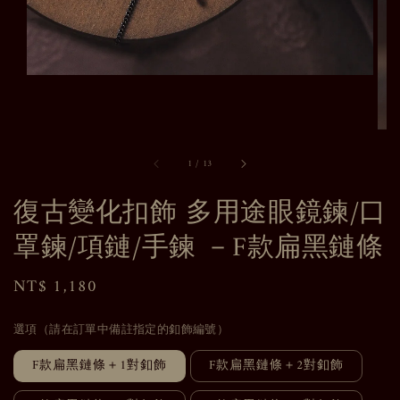
1
/
13
復古變化扣飾 多用途眼鏡鍊/口
罩鍊/項鏈/手鍊 －F款扁黑鏈條
Regular
NT$ 1,180
price
選項（請在訂單中備註指定的釦飾編號）
F款扁黑鏈條＋1對釦飾
F款扁黑鏈條＋2對釦飾