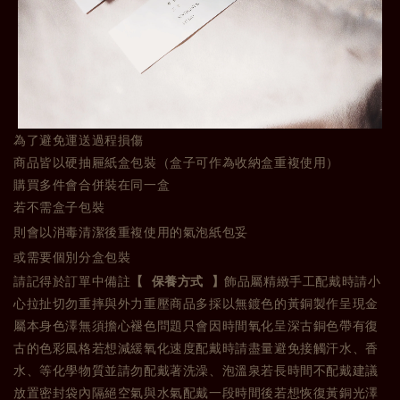
為了避免運送過程損傷
商品皆以硬抽屜紙盒包裝（盒子可作為收納盒重複使用）
購買多件會合併裝在同一盒
若不需盒子包裝
則會以消毒清潔後重複使用的氣泡紙包妥
或需要個別分盒包裝
請記得於訂單中備註
【 保養方式 】
飾品屬精緻手工配戴時請小
心拉扯切勿重摔與外力重壓商品多採以無鍍色的黃銅製作呈現金
屬本身色澤無須擔心褪色問題只會因時間氧化呈深古銅色帶有復
古的色彩風格若想減緩氧化速度配戴時請盡量避免接觸汗水、香
水、等化學物質並請勿配戴著洗澡、泡溫泉若長時間不配戴建議
放置密封袋內隔絕空氣與水氣配戴一段時間後若想恢復黃銅光澤