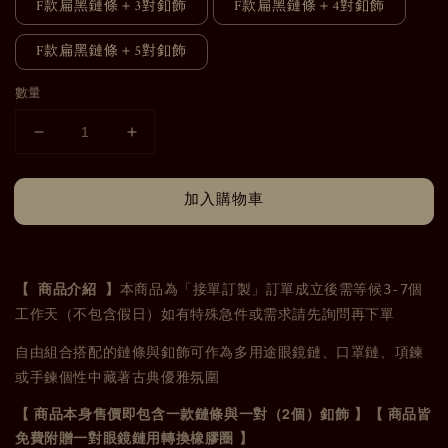
F款扁黑鏈條＋3對釦飾
F款扁黑鏈條＋4對釦飾
F款扁黑鏈條＋5對釦飾
數量
加入購物車
【 商品介紹 】
本商品為「接單訂製」訂單成立後需等候3-7個
工作天（不包含假日）如有特殊急件或需求
請先詢問再下單
自由組合搭配的鏈條與釦飾
可作為多用途眼鏡鏈、口罩鏈、項鍊
或手鍊
個性中藏著古典優雅氛圍
2
【
商品本身售價即包含一款鏈條與一對（
個）釦飾
】
【
商品皆
免費附贈一對眼鏡鏈用轉換橡膠圈
】