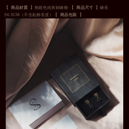
-
【 商品材質 】
無鍍色純黃銅鍊條
【 商品尺寸 】
鍊長
56.5CM
（不含釦飾長度）
【 商品包裝 】