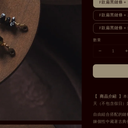
F款扁黑鏈條＋
F款扁黑鏈條＋
F款扁黑鏈條＋
數量
【 商品介紹 】
本
天（不包含假日）
自由組合搭配的鏈
鍊
個性中藏著古典