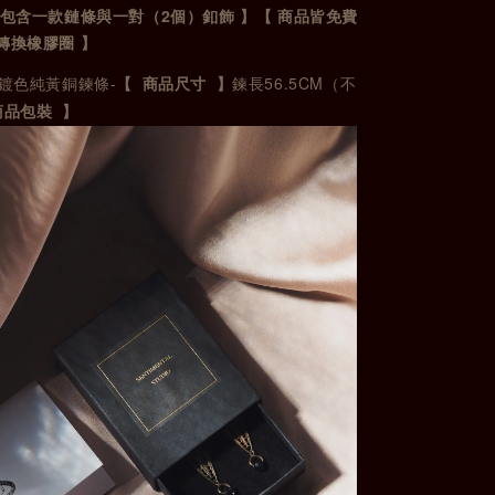
2
包含一款鏈條與一對（
個）釦飾
】
【
商品皆免費
轉換橡膠圈
】
-
56.5CM
鍍色純黃銅鍊條
【 商品尺寸 】
鍊長
（不
商品包裝 】