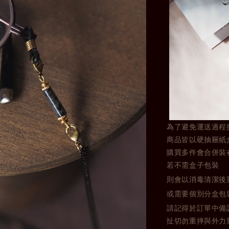
為了避免運送過程
商品皆以硬抽屜紙
購買多件會合併裝
若不需盒子包裝
則會以消毒清潔後
或需要個別分盒包
請記得於訂單中備
扯切勿重摔與外力