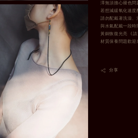
澤無須擔心褪色問
若想減緩氧化速度
請勿配戴著洗澡、
與水氣配戴一段時
黃銅恢復光亮 (
材質保養問題歡迎
分享