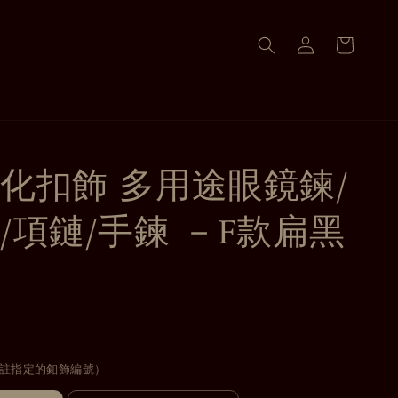
化扣飾 多用途眼鏡鍊/
/項鏈/手鍊 －F款扁黑
註指定的釦飾編號）