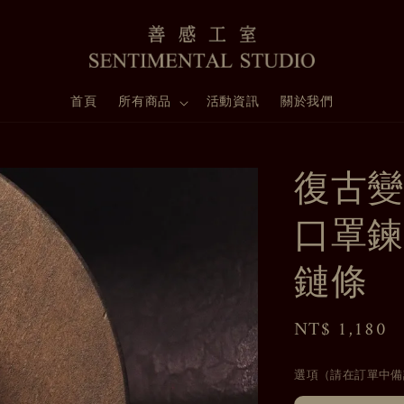
首頁
所有商品
活動資訊
關於我們
復古變
口罩鍊
鏈條
Regular
NT$ 1,180
price
選項（請在訂單中備