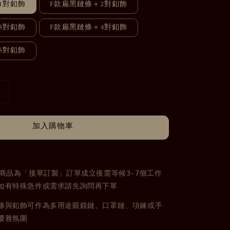
1對釦飾
F款扁黑鏈條＋2對釦飾
3對釦飾
F款扁黑鏈條＋4對釦飾
5對釦飾
加入購物車
商品為「接單訂製」訂單成立後需等候3-7個工作
如有特殊急件或需求
請先詢問再下單
條與釦飾
可作為多用途眼鏡鏈、口罩鏈、項鍊或手
優雅氛圍