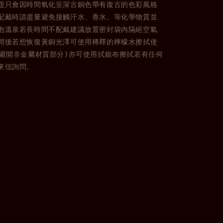
題只會因時間氧化呈深古銅色帶有復古的色彩風格
配戴時請盡量避免接觸汗水、香水、等化學物質並
泡溫泉若長時間不配戴建議放置密封袋內隔絕空氣
間後若想恢復黃銅光澤可使用稀釋的檸檬水擦拭使
請避開非金屬材質部分)亦可使用拭銀布擦拭若有任何
來信詢問。