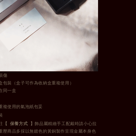
損傷
盒包裝（盒子可作為收納盒重複使用）
在同一盒
重複使用的氣泡紙包妥
裝
註
【 保養方式 】
飾品屬精緻手工配戴時請小心拉
重壓商品多採以無鍍色的黃銅製作呈現金屬本身色