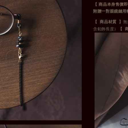
【
商品本身售價即
附贈一對眼鏡鏈用
【 商品材質 】
無
含釦飾長度）
【 