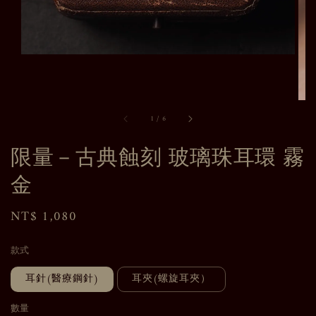
1
/
6
限量－古典蝕刻 玻璃珠耳環 霧
金
Regular
NT$ 1,080
price
款式
耳針(醫療鋼針)
耳夾(螺旋耳夾）
數量