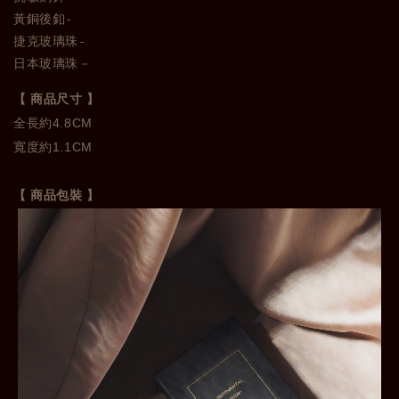
黃銅後釦-
捷克玻璃珠-
日本玻璃珠－
【 商品尺寸 】
全長約4.8CM 

寬度約1.1CM
【 商品包裝 】