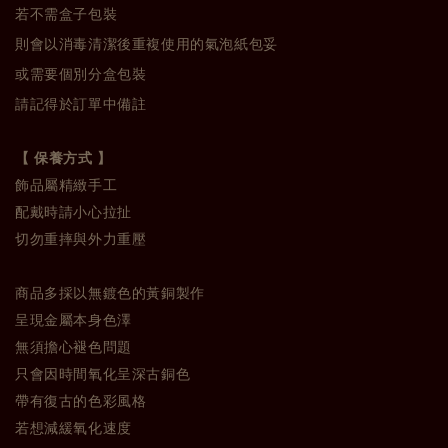
若不需盒子包裝
則會以消毒清潔後重複使用的氣泡紙包妥
或需要個別分盒包裝
請記得於訂單中備註
【 保養方式 】
飾品屬精緻手工
配戴時請小心拉扯
切勿重摔與外力重壓
商品多採以無鍍色的黃銅製作
呈現金屬本身色澤
無須擔心褪色問題
只會因時間氧化呈深古銅色
帶有復古的色彩風格
若想減緩氧化速度