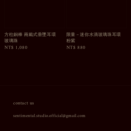
方柱銅棒 兩戴式垂墜耳環
限量－迷你水滴玻璃珠耳環
玻璃珠
粉紫
Regular
NT$ 1,080
Regular
NT$ 880
price
price
contact us
sentimental.studio.official@gmail.com