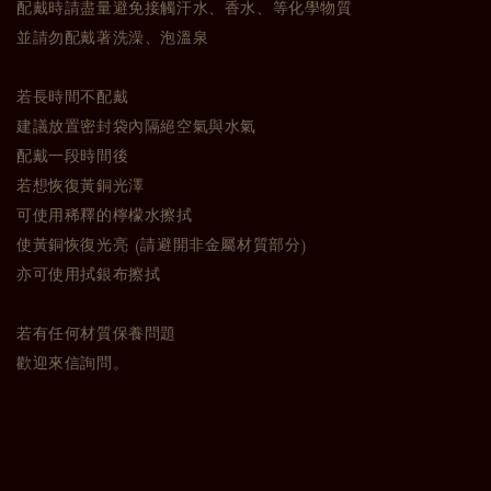
配戴時請盡量避免接觸汗水、香水、等化學物質
並請勿配戴著洗澡、泡溫泉
若長時間不配戴
建議放置密封袋內隔絕空氣與水氣
配戴一段時間後
若想恢復黃銅光澤
可使用稀釋的檸檬水擦拭
使黃銅恢復光亮 (請避開非金屬材質部分)
亦可使用拭銀布擦拭
若有任何材質保養問題
歡迎來信詢問。