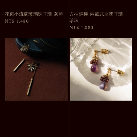
花束小流蘇玻璃珠耳環 灰藍
方柱銅棒 兩戴式垂墜耳環
珍珠
Regular
NT$ 1,480
Regular
NT$ 1,080
price
price