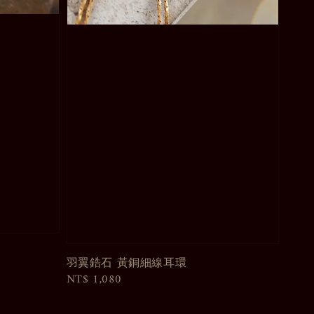
羽翼鋯石 黃銅細線耳環
Regular
NT$ 1,080
price