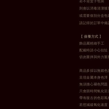
若不需盒子包裝
則會以消毒清潔後
或需要個別分盒包
請記得於訂單中備
【 保養方式 】
飾品屬精緻手工
配戴時請小心拉扯
切勿重摔與外力重
商品多採以無鍍色
呈現金屬本身色澤
無須擔心褪色問題
只會因時間氧化呈
帶有復古的色彩風
若想減緩氧化速度