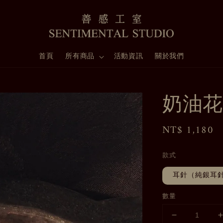
首頁
所有商品
活動資訊
關於我們
奶油花
Regular
NT$ 1,180
price
款式
耳針（純銀耳
數量