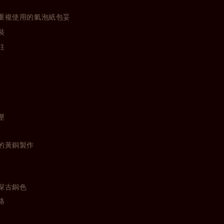
重複使用的氣泡紙包妥
裝
註
壓
的黃銅製作
深古銅色
格