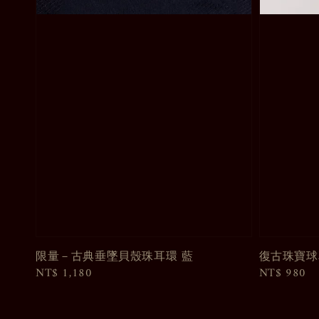
限量－古典垂墜貝殼珠耳環 藍
復古珠寶球
Regular
NT$ 1,180
Regular
NT$ 980
price
price