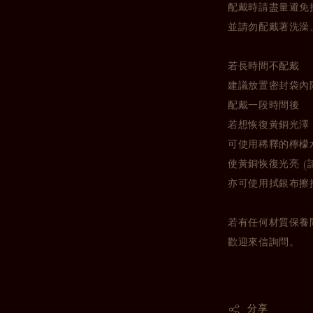
配戴時請盡量避免
並請勿配戴著洗澡
若長時間不配戴
建議放置密封袋內
配戴一段時間後
若想恢復黃銅光澤
可使用稀釋的檸檬
使黃銅恢復光亮 (
亦可使用拭銀布擦
若有任何材質保養
歡迎來信詢問。
分享