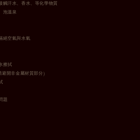
接觸汗水、香水、等化學物質
、泡溫泉
隔絕空氣與水氣
水擦拭
請避開非金屬材質部分)
拭
問題