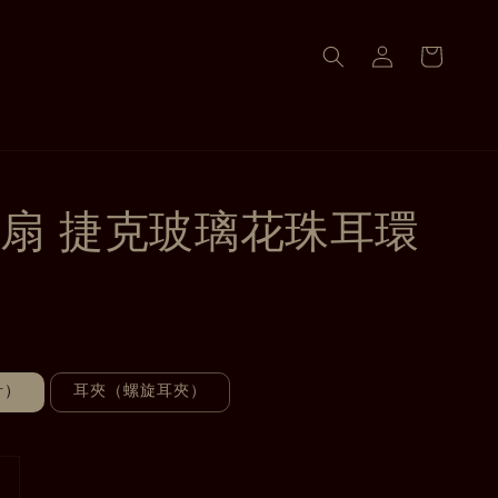
扇 捷克玻璃花珠耳環
針）
耳夾（螺旋耳夾）