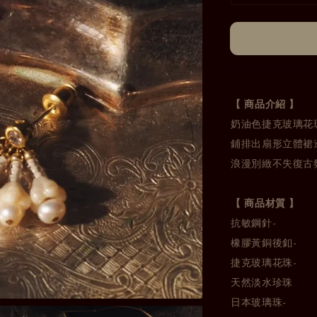
【 商品介紹 】
奶油色捷克玻璃花
鋪排出扇形立體裙
浪漫別緻不失復古
【 商品材質 】
抗敏鋼針-
橡膠黃銅後釦-
捷克玻璃花珠-
天然淡水珍珠
日本玻璃珠-