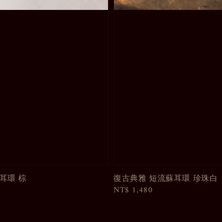
耳環 棕
復古典雅 短流蘇耳環 珍珠白
Regular
NT$ 1,480
price