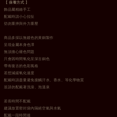
【 保養方式 】
飾品屬精緻手工
配戴時請小心拉扯
切勿重摔與外力重壓
商品多採以無鍍色的黃銅製作
呈現金屬本身色澤
無須擔心褪色問題
只會因時間氧化呈深古銅色
帶有復古的色彩風格
若想減緩氧化速度
配戴時請盡量避免接觸汗水、香水、等化學物質
並請勿配戴著洗澡、泡溫泉
若長時間不配戴
建議放置密封袋內隔絕空氣與水氣
配戴一段時間後