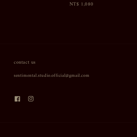
Regular
NT$ 1,080
price
price
contact us
sentimental.studio.official@gmail.com