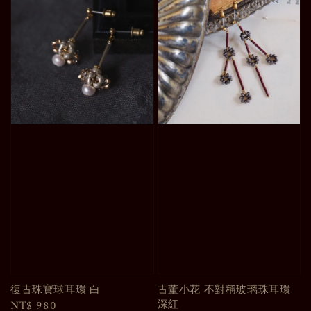
復古珠寶球耳環 白
古董小花 不對稱玻璃珠耳環
深紅
Regular
NT$ 980