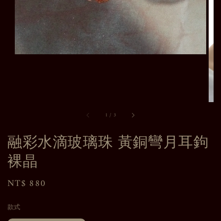
1
/
3
融彩水滴玻璃珠 黃銅彎月耳鉤
裸晶
Regular
NT$ 880
price
款式