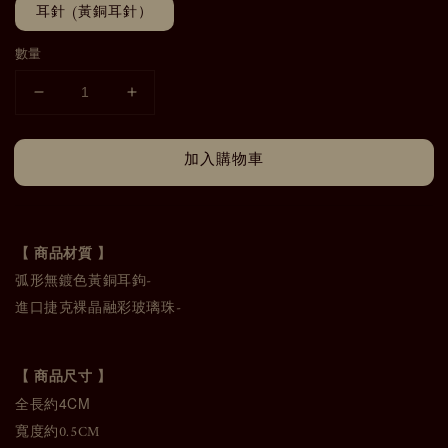
耳針 (黃銅耳針）
數量
加入購物車
【 商品材質 】
弧形無鍍色黃銅耳鉤-
進口捷克裸晶融彩玻璃珠-
【 商品尺寸 】
全長約4CM
寬度約0.5CM