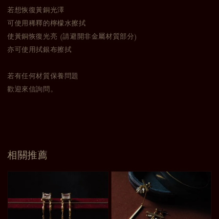
若想恢復黃銅光澤
可使用稀釋的檸檬水擦拭
使黃銅恢復光亮 (請避開非金屬材質部分)
亦可使用拭銀布擦拭
若有任何材質保養問題
歡迎來信詢問。
相關推薦