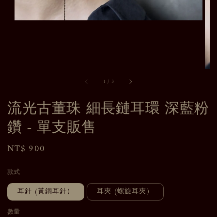
1
/
3
流光古董珠 細長鏈耳環 深藍粉
鑽 - 單支販售
Regular
NT$ 900
price
款式
耳針 (黃銅耳針）
耳夾 (螺旋耳夾）
數量