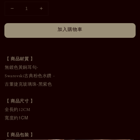
加入購物車
【 商品材質 】
無鍍色黃銅耳勾
-
Swarovski古典粉
-
色水鑽
古董捷克玻璃珠
-
黑紫色
【 商品尺寸 】
12CM
全長約
寬度約
1CM
【 商品包裝 】