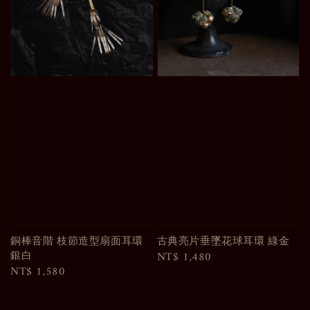
銅棒音階 枝節造型扇面耳環
古典亮片垂墜花球耳環 綠金
銀白
Regular
NT$ 1,480
Regular
NT$ 1,580
price
price