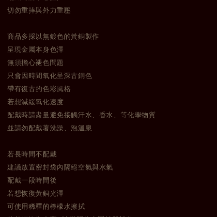
切勿重摔與外力重壓
商品多採以無鍍色的黃銅製作
呈現金屬本身色澤
無須擔心褪色問題
只會因時間氧化呈深古銅色
帶有復古的色彩風格
若想減緩氧化速度
配戴時請盡量避免接觸汗水、香水、等化學物質
並請勿配戴著洗澡、泡溫泉
若長時間不配戴
建議放置密封袋內隔絕空氣與水氣
配戴一段時間後
若想恢復黃銅光澤
可使用稀釋的檸檬水擦拭