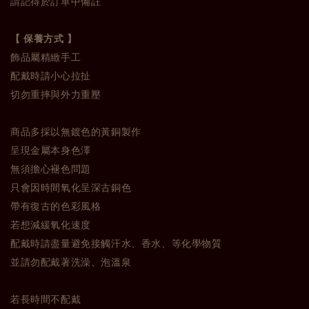
請記得於訂單中備註
【 保養方式 】
飾品屬精緻手工
配戴時請小心拉扯
切勿重摔與外力重壓
商品多採以無鍍色的黃銅製作
呈現金屬本身色澤
無須擔心褪色問題
只會因時間氧化呈深古銅色
帶有復古的色彩風格
若想減緩氧化速度
配戴時請盡量避免接觸汗水、香水、等化學物質
並請勿配戴著洗澡、泡溫泉
若長時間不配戴