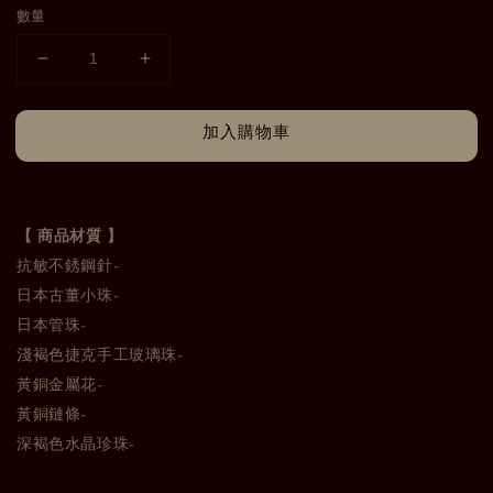
數量
加入購物車
【
商品材質 】
抗敏不銹鋼針-
日本古董小珠-
日本管珠-
淺褐色捷克手工玻璃珠-
黃銅金屬花-
黃銅鏈條-
深褐色水晶珍珠-