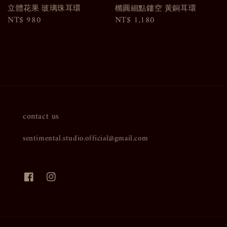
立體花果 玻璃珠耳環
橢圓細點鏤空 黃銅耳環
Regular
NT$ 980
Regular
NT$ 1,180
price
price
contact us
sentimental.studio.official@gmail.com