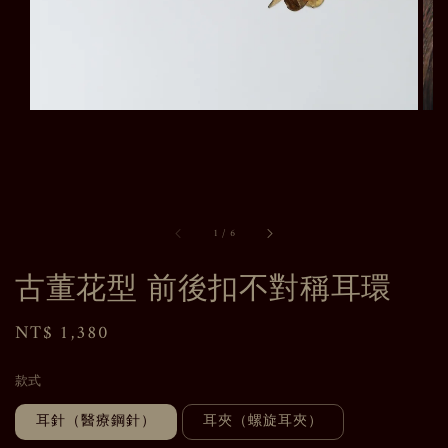
1
/
6
古董花型 前後扣不對稱耳環
Regular
NT$ 1,380
price
款式
耳針（醫療鋼針）
耳夾（螺旋耳夾）