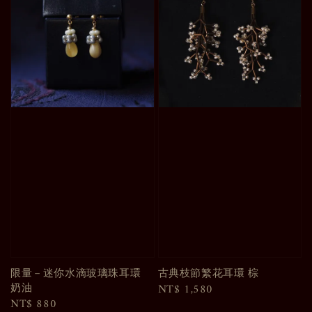
限量－迷你水滴玻璃珠耳環
古典枝節繁花耳環 棕
奶油
Regular
NT$ 1,580
Regular
NT$ 880
price