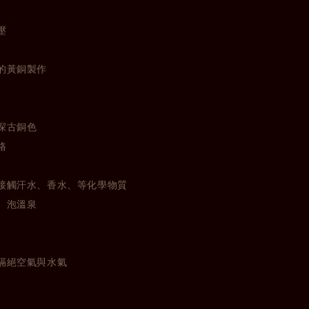
壓
的黃銅製作
深古銅色
格
接觸汗水、香水、等化學物質
、泡溫泉
隔絕空氣與水氣