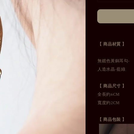
【 商品材質 】
無鍍色黃銅耳勾-
人造水晶-藍綠
【 商品尺寸 】
全長約6CM
寬度約2CM
【 商品包裝 】