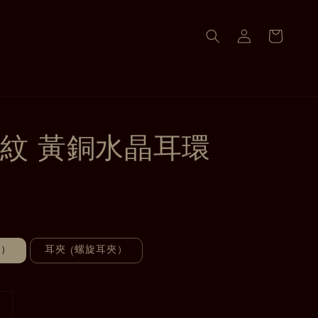
紋 黃銅水晶耳環
針）
耳夾 (螺旋耳夾）