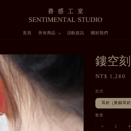
首頁
所有商品
活動資訊
關於我們
鏤空刻
Regular
NT$ 1,280
price
款式
耳針 (黃銅耳
數量