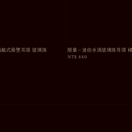
兩戴式垂墜耳環 玻璃珠
限量－迷你水滴玻璃珠耳環 
Regular
NT$ 880
price