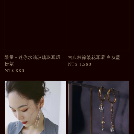
限量－迷你水滴玻璃珠耳環
古典枝節繁花耳環 白灰藍
粉紫
Regular
NT$ 1,580
Regular
NT$ 880
price
price