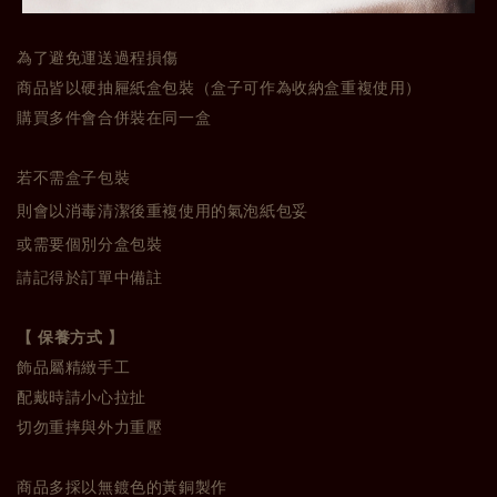
為了避免運送過程損傷
商品皆以硬抽屜紙盒包裝（盒子可作為收納盒重複使用）
購買多件會合併裝在同一盒
若不需盒子包裝
則會以消毒清潔後重複使用的氣泡紙包妥
或需要個別分盒包裝
請記得於訂單中備註
【 保養方式 】
飾品屬精緻手工
配戴時請小心拉扯
切勿重摔與外力重壓
商品多採以無鍍色的黃銅製作