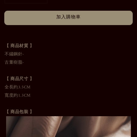
加入購物車
【
商品材質 】
不鏽鋼針-
古董樹脂-
【 商品尺寸 】
全長約3.5CM
寬度約1.3CM
【 商品包裝 】