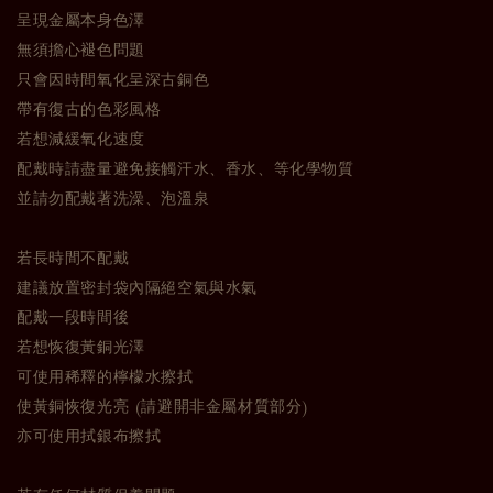
呈現金屬本身色澤
無須擔心褪色問題
只會因時間氧化呈深古銅色
帶有復古的色彩風格
若想減緩氧化速度
配戴時請盡量避免接觸汗水、香水、等化學物質
並請勿配戴著洗澡、泡溫泉
若長時間不配戴
建議放置密封袋內隔絕空氣與水氣
配戴一段時間後
若想恢復黃銅光澤
可使用稀釋的檸檬水擦拭
使黃銅恢復光亮 (請避開非金屬材質部分)
亦可使用拭銀布擦拭