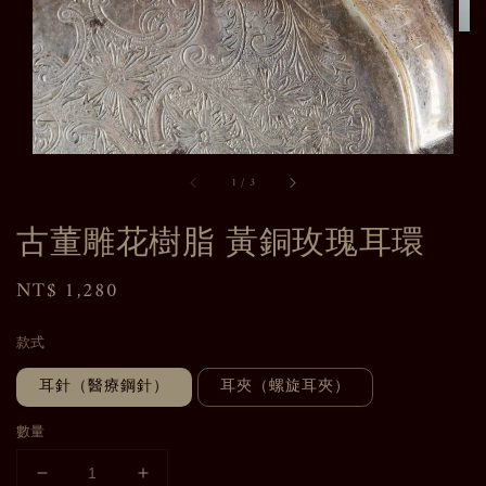
1
/
3
古董雕花樹脂 黃銅玫瑰耳環
Regular
NT$ 1,280
price
款式
耳針（醫療鋼針）
耳夾（螺旋耳夾）
數量