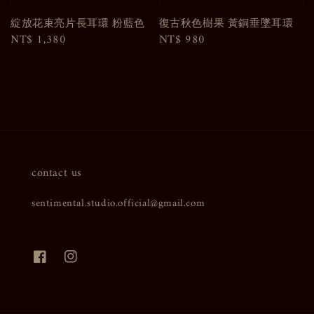
綻放花束亮片長耳環 粉藍色
復古秋色樹果 黃銅垂墜耳環
Regular
NT$ 1,380
Regular
NT$ 980
price
price
contact us
sentimental.studio.official@gmail.com