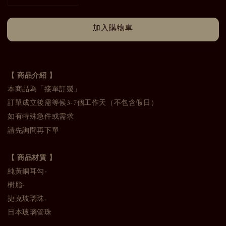
加入購物車
【 商品介紹 】
本商品為「接單訂製」
訂單成立後需等候3-7個工作天（不包含假日）
如有特殊急件或需求
請先詢問再下單
【 商品材質 】
純黃銅耳勾-
樹脂-
捷克玻璃珠-
日本玻璃管珠