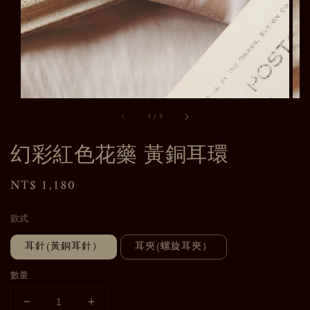
1
/
5
幻彩紅色花藥 黃銅耳環
Regular
NT$ 1,180
price
款式
耳針(黃銅耳針）
耳夾(螺旋耳夾）
數量