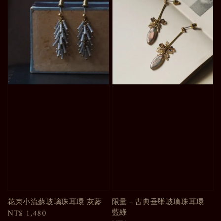
花束小流蘇玻璃珠耳環 灰藍
限量－古典垂墜玻璃珠耳環
藍綠
Regular
NT$ 1,480