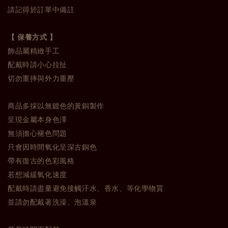
請記得於訂單中備註
【 保養方式 】
飾品屬精緻手工
配戴時請小心拉扯
切勿重摔與外力重壓
商品多採以無鍍色的黃銅製作
呈現金屬本身色澤
無須擔心褪色問題
只會因時間氧化呈深古銅色
帶有復古的色彩風格
若想減緩氧化速度
配戴時請盡量避免接觸汗水、香水、等化學物質
並請勿配戴著洗澡、泡溫泉