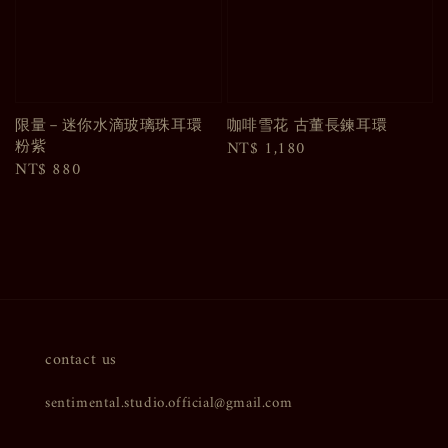
限量－迷你水滴玻璃珠耳環
咖啡雪花 古董長鍊耳環
粉紫
Regular
NT$ 1,180
Regular
NT$ 880
price
price
contact us
sentimental.studio.official@gmail.com