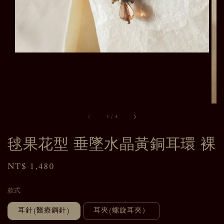
1
/
4
毬果花型 垂墜水晶黃銅耳環 裸
Regular
NT$ 1,480
price
款式
耳針(醫療鋼針)
耳夾(螺旋耳夾）