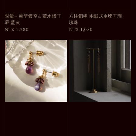
限量－圈型鏤空古董水鑽耳
方柱銅棒 兩戴式垂墜耳環
環 藍灰
珍珠
Regular
NT$ 1,280
Regular
NT$ 1,080
price
price