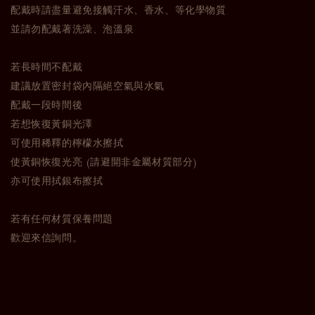
配戴時請盡量避免接觸汗水、香水、等化學物質
並請勿配戴著洗澡、泡溫泉
若長時間不配戴
建議放置密封袋內隔絕空氣與水氣
配戴一段時間後
若想恢復黃銅光澤
可使用稀釋的檸檬水擦拭
使黃銅恢復光亮 (請避開非金屬材質部分)
亦可使用拭銀布擦拭
若有任何材質保養問題
歡迎來信詢問。