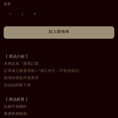
數量
加入購物車
【 商品介紹 】
本商品為「接單訂製」
訂單成立後需等候3-7個工作天（不包含假日）
如有特殊急件或需求
請先詢問再下單
【 商品材質 】
抗敏不銹鋼針-
橡膠黃銅後釦-