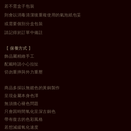
若不需盒子包裝
則會以消毒清潔後重複使用的氣泡紙包妥
或需要個別分盒包裝
請記得於訂單中備註
【 保養方式 】
飾品屬精緻手工
配戴時請小心拉扯
切勿重摔與外力重壓
商品多採以無鍍色的黃銅製作
呈現金屬本身色澤
無須擔心褪色問題
只會因時間氧化呈深古銅色
帶有復古的色彩風格
若想減緩氧化速度