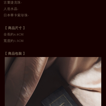
古董捷克珠-
人造水晶-
日本畢卡索珍珠-
【 商品尺寸 】
全長約6.8CM
寬度約1.5CM
【 商品包裝 】