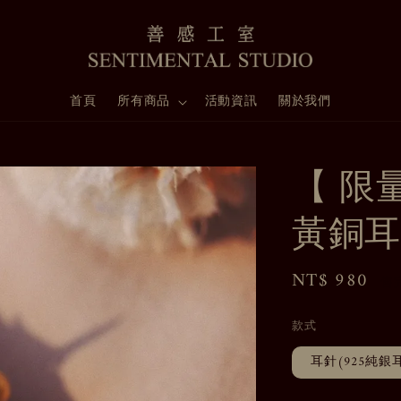
首頁
所有商品
活動資訊
關於我們
【 限
黃銅耳
Regular
NT$ 980
售
price
款式
耳針(925純銀