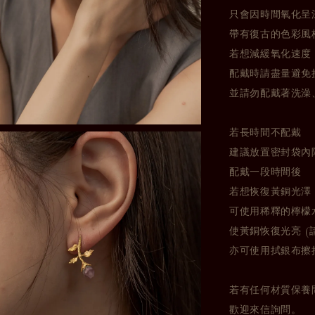
只會因時間氧化呈
帶有復古的色彩風
若想減緩氧化速度
配戴時請盡量避免
並請勿配戴著洗澡
若長時間不配戴
建議放置密封袋內
配戴一段時間後
若想恢復黃銅光澤
可使用稀釋的檸檬
使黃銅恢復光亮 (
亦可使用拭銀布擦
若有任何材質保養
歡迎來信詢問。