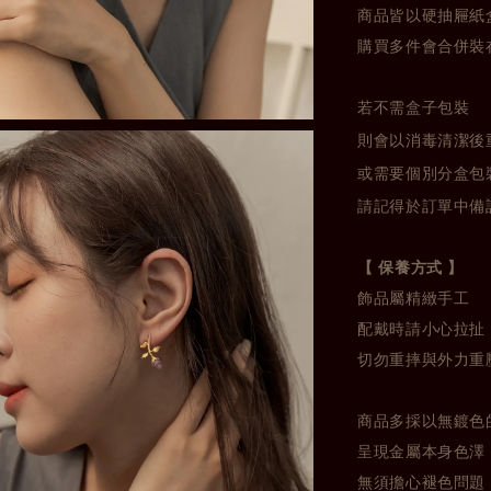
商品皆以硬抽屜紙
購買多件會合併裝
若不需盒子包裝
則會以消毒清潔後
或需要個別分盒包
請記得於訂單中備
【 保養方式 】
飾品屬精緻手工
配戴時請小心拉扯
切勿重摔與外力重
商品多採以無鍍色
呈現金屬本身色澤
無須擔心褪色問題