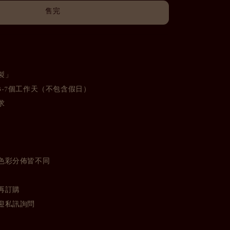
售完
製」
3-7個工作天（不包含假日）
求
色彩分佈皆不同
再訂購
迎私訊詢問