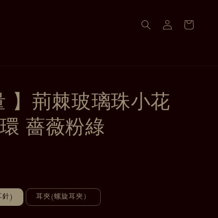
量 】荊棘玻璃珠小花
環 薔薇粉綠
完
耳針)
耳夾(螺旋耳夾）