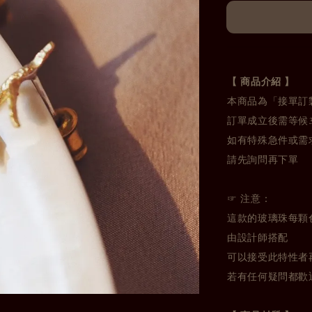
【 商品介紹 】
本商品為「接單訂
訂單成立後需等候
如有特殊急件或需
請先詢問再下單
☞ 注意：
這款的玻璃珠每顆
由設計師搭配
可以接受此特性者
若有任何疑問都歡