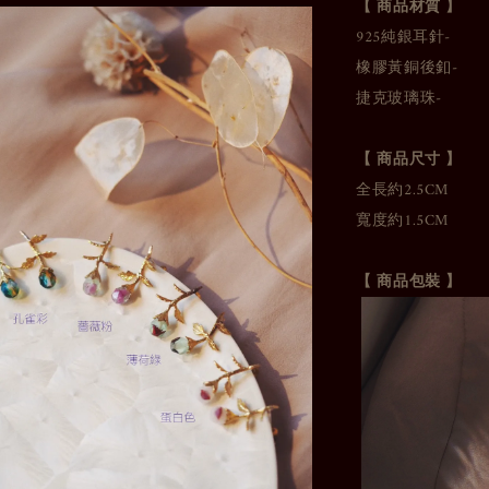
【 商品材質 】
925純銀耳針-
橡膠黃銅後釦-
捷克玻璃珠-
【 商品尺寸 】
全長約2.5CM
寬度約1.5CM
【 商品包裝 】