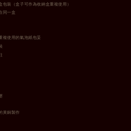
盒包裝（盒子可作為收納盒重複使用）
在同一盒
重複使用的氣泡紙包妥
裝
註
壓
的黃銅製作