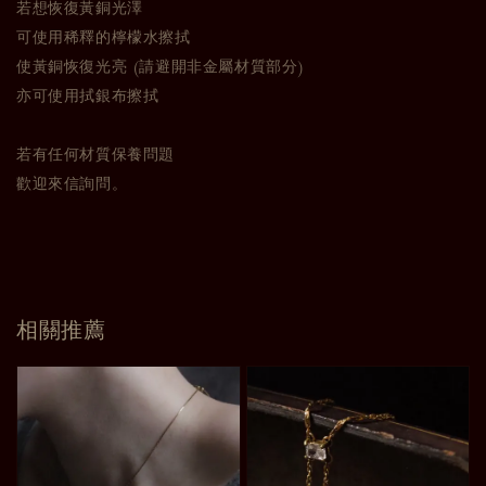
若想恢復黃銅光澤
可使用稀釋的檸檬水擦拭
使黃銅恢復光亮 (請避開非金屬材質部分)
亦可使用拭銀布擦拭
若有任何材質保養問題
歡迎來信詢問。
相關推薦