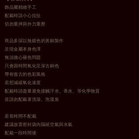
飾品屬精緻手工
配戴時請小心拉扯
切勿重摔與外力重壓
商品多採以無鍍色的黃銅製作
呈現金屬本身色澤
無須擔心褪色問題
只會因時間氧化呈深古銅色
帶有復古的色彩風格
若想減緩氧化速度
配戴時請盡量避免接觸汗水、香水、等化學物質
並請勿配戴著洗澡、泡溫泉
若長時間不配戴
建議放置密封袋內隔絕空氣與水氣
配戴一段時間後