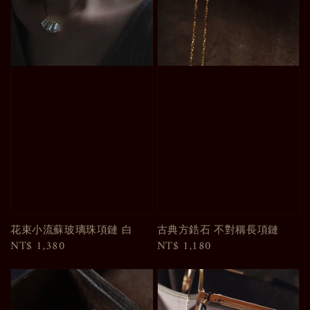
花束小流蘇玻璃珠項鏈 白
古典方鋯石 不對稱長項鏈
Regular
NT$ 1,380
Regular
NT$ 1,180
price
price