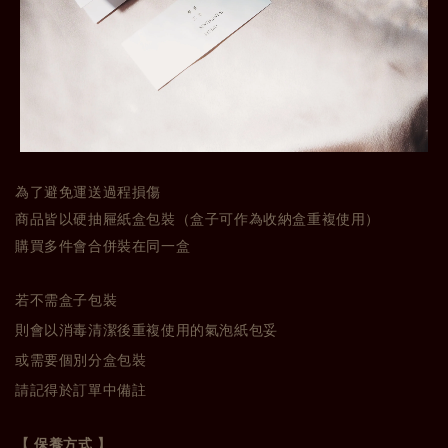
為了避免運送過程損傷
商品皆以硬抽屜紙盒包裝（盒子可作為收納盒重複使用）
購買多件會合併裝在同一盒
若不需盒子包裝
則會以消毒清潔後重複使用的氣泡紙包妥
或需要個別分盒包裝
請記得於訂單中備註
【 保養方式 】