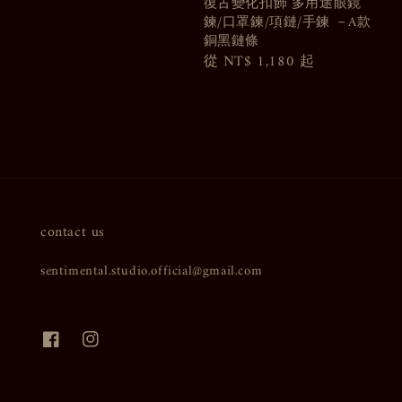
price
復古變化扣飾 多用途眼鏡
鍊/口罩鍊/項鏈/手鍊 －A款
銅黑鏈條
Regular
從
NT$ 1,180
起
price
contact us
sentimental.studio.official@gmail.com