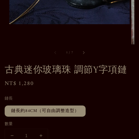
1
/
7
古典迷你玻璃珠 調節Y字項鏈
Regular
NT$ 1,280
price
鏈長
鏈長約84CM（可自由調整造型）
數量