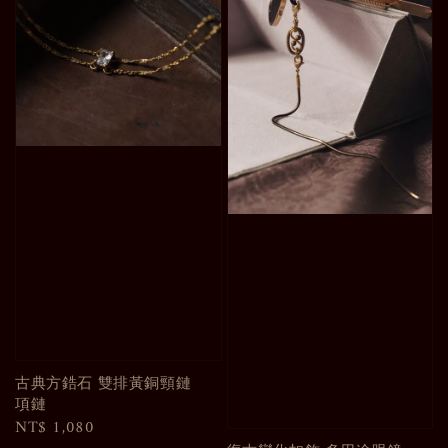
古典方鋯石 雙排黃銅頸鏈
項鏈
Regular
NT$ 1,080