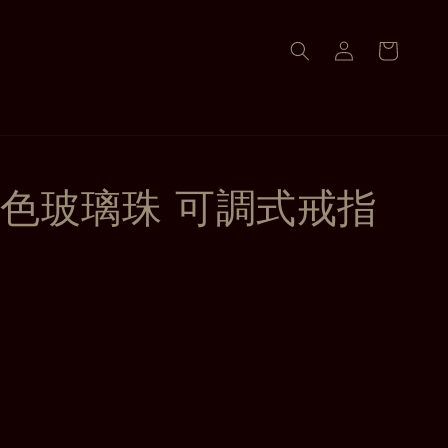
色玻璃珠 可調式戒指