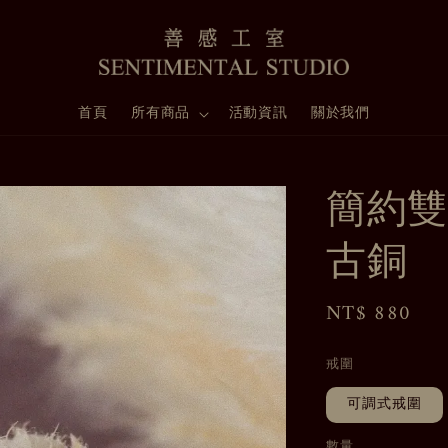
首頁
所有商品
活動資訊
關於我們
簡約雙
古銅
Regular
NT$ 880
price
戒圍
可調式戒圍
數量