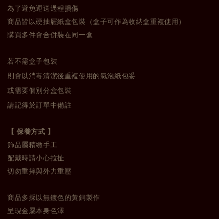
為了避免運送過程損傷
商品皆以硬抽屜紙盒包裝（盒子可作為收納盒重複使用）
購買多件會合併裝在同一盒
若不需盒子包裝
則會以消毒清潔後重複使用的氣泡紙包妥
或需要個別分盒包裝
請記得於訂單中備註
【 保養方式 】
飾品屬精緻手工
配戴時請小心拉扯
切勿重摔與外力重壓
商品多採以無鍍色的黃銅製作
呈現金屬本身色澤