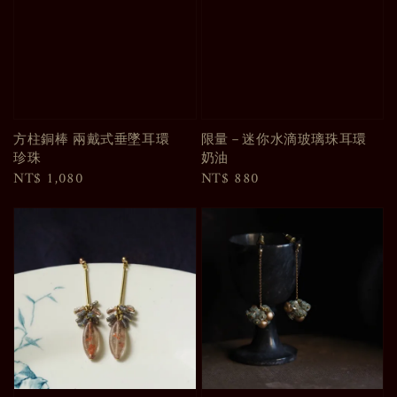
方柱銅棒 兩戴式垂墜耳環
限量－迷你水滴玻璃珠耳環
珍珠
奶油
Regular
NT$ 1,080
Regular
NT$ 880
price
price