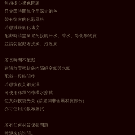
無須擔心褪色問題
只會因時間氧化呈深古銅色
帶有復古的色彩風格
若想減緩氧化速度
配戴時請盡量避免接觸汗水、香水、等化學物質
並請勿配戴著洗澡、泡溫泉
若長時間不配戴
建議放置密封袋內隔絕空氣與水氣
配戴一段時間後
若想恢復黃銅光澤
可使用稀釋的檸檬水擦拭
使黃銅恢復光亮 (請避開非金屬材質部分)
亦可使用拭銀布擦拭
若有任何材質保養問題
歡迎來信詢問。