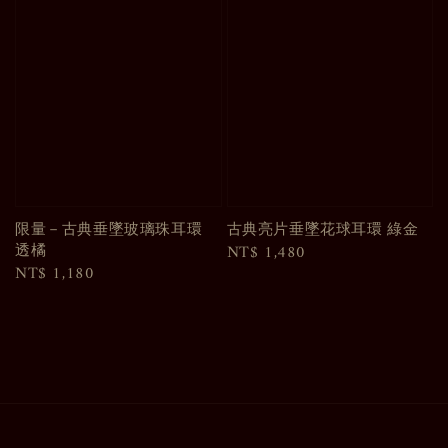
限量－古典垂墜玻璃珠耳環
古典亮片垂墜花球耳環 綠金
透橘
Regular
NT$ 1,480
Regular
NT$ 1,180
price
price