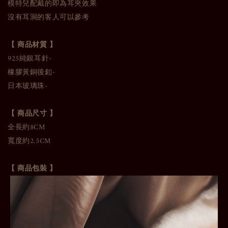
模特兒配戴的即為耳夾效果
沒有耳洞的客人可以參考
【 商品材質 】
925純銀耳針-
橡膠黃銅後釦-
日本玻璃珠-
【 商品尺寸 】
全長約8CM
寬度約2.5CM
【 商品包裝 】