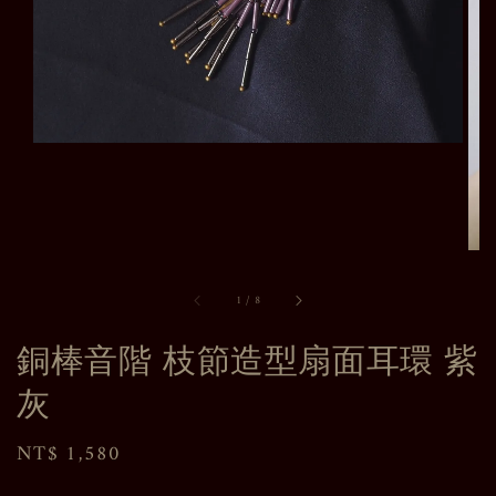
1
/
8
銅棒音階 枝節造型扇面耳環 紫
灰
Regular
NT$ 1,580
price