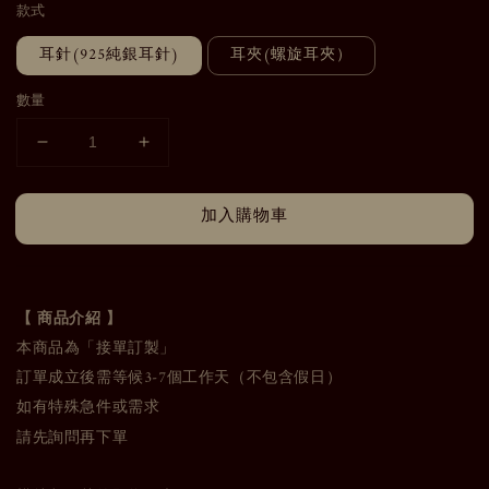
款式
耳針(925純銀耳針)
耳夾(螺旋耳夾）
數量
加入購物車
【 商品介紹 】
本商品為「接單訂製」
訂單成立後需等候3-7個工作天（不包含假日）
如有特殊急件或需求
請先詢問再下單