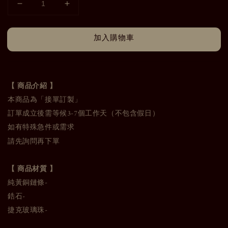
加入購物車
【 商品介紹 】
本商品為「接單訂製」
訂單成立後需等候3-7個工作天（不包含假日）
如有特殊急件或需求
請先詢問再下單
【 商品材質 】
純黃銅鏈條-
鋯石-
捷克玻璃珠-