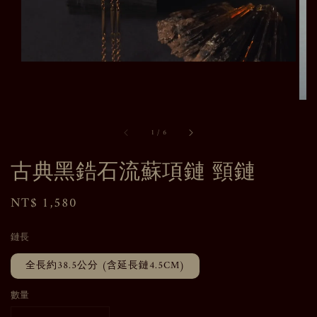
1
/
6
古典黑鋯石流蘇項鏈 頸鏈
Regular
NT$ 1,580
price
鏈長
全長約38.5公分 (含延長鏈4.5CM)
數量