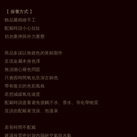
【 保養方式 】
飾品屬精緻手工
配戴時請小心拉扯
切勿重摔與外力重壓
商品多採以無鍍色的黃銅製作
呈現金屬本身色澤
無須擔心褪色問題
只會因時間氧化呈深古銅色
帶有復古的色彩風格
若想減緩氧化速度
配戴時請盡量避免接觸汗水、香水、等化學物質
並請勿配戴著洗澡、泡溫泉
若長時間不配戴
建議放置密封袋內隔絕空氣與水氣