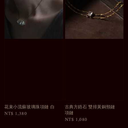
花束小流蘇玻璃珠項鏈 白
古典方鋯石 雙排黃銅頸鏈
項鏈
Regular
NT$ 1,380
Regular
NT$ 1,080
price
price