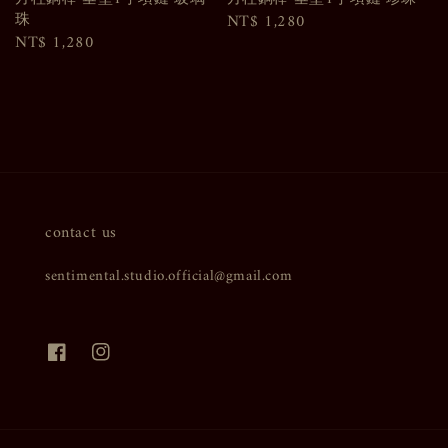
珠
Regular
NT$ 1,280
Regular
NT$ 1,280
price
price
contact us
sentimental.studio.official@gmail.com