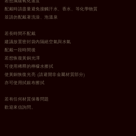
若想減緩氧化速度
配戴時請盡量避免接觸汗水、香水、等化學物質
並請勿配戴著洗澡、泡溫泉
若長時間不配戴
建議放置密封袋內隔絕空氣與水氣
配戴一段時間後
若想恢復黃銅光澤
可使用稀釋的檸檬水擦拭
使黃銅恢復光亮 (請避開非金屬材質部分)
亦可使用拭銀布擦拭
若有任何材質保養問題
歡迎來信詢問。