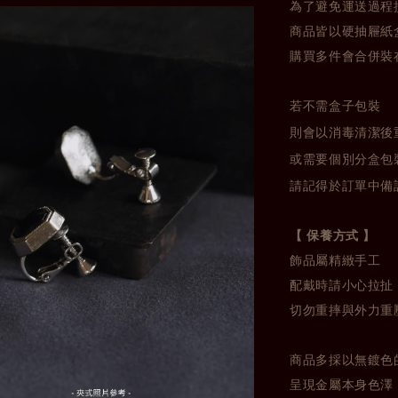
為了避免運送過程
商品皆以硬抽屜紙
購買多件會合併裝
若不需盒子包裝
則會以消毒清潔後
或需要個別分盒包
請記得於訂單中備
【 保養方式 】
飾品屬精緻手工
配戴時請小心拉扯
切勿重摔與外力重
商品多採以無鍍色
呈現金屬本身色澤