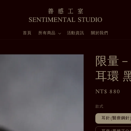
首頁
所有商品
活動資訊
關於我們
限量－
耳環 
Regular
NT$ 880
price
款式
耳針(醫療鋼針