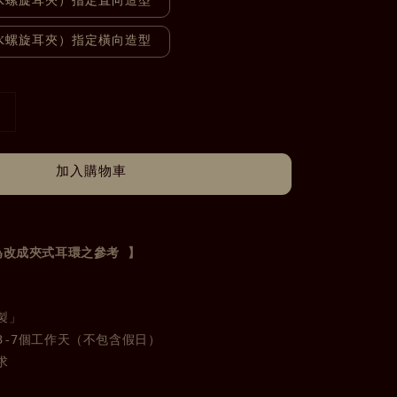
K螺旋耳夾）指定直向造型
K螺旋耳夾）指定橫向造型
加入購物車
為改成夾式耳環之參考 】
」

-7個工作天（不包含假日）
