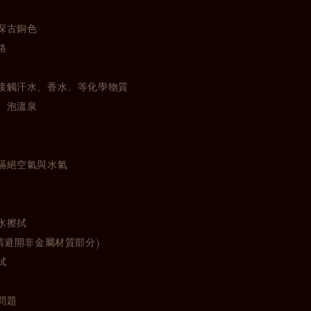
深古銅色
格
接觸汗水、香水、等化學物質
、泡溫泉
隔絕空氣與水氣
水擦拭
請避開非金屬材質部分)
拭
問題