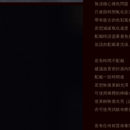
無須擔心褪色問題
只會因時間氧化呈
帶有復古的色彩風
若想減緩氧化速度
配戴時請盡量避免
並請勿配戴著洗澡
若長時間不配戴
建議放置密封袋內
配戴一段時間後
若想恢復黃銅光澤
可使用稀釋的檸檬
使黃銅恢復光亮 (
亦可使用拭銀布擦
若有任何材質保養