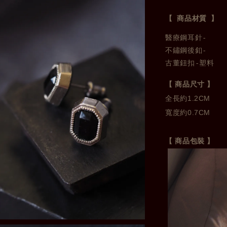
【 商品材質 】
醫療鋼耳針-
不鏽鋼後釦-
古董鈕扣-塑料
【 商品尺寸 】
全長約1.2CM 

寬度約0.7CM
【 商品包裝 】