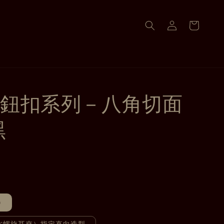
鈕扣系列－八角切面
黑
)