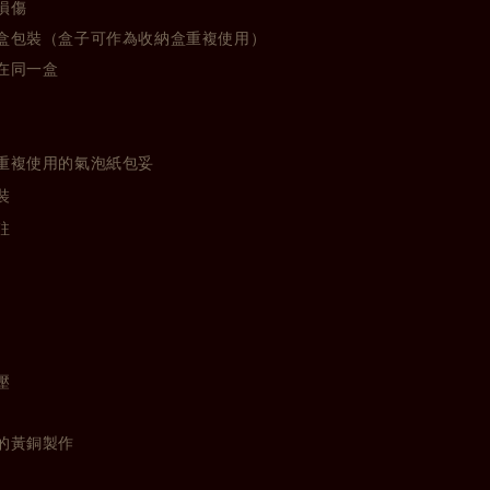
損傷
盒包裝（盒子可作為收納盒重複使用）
在同一盒
重複使用的氣泡紙包妥
裝
註
壓
的黃銅製作