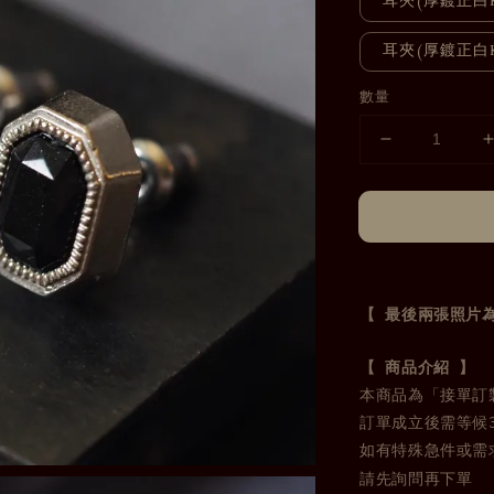
耳夾(厚鍍正白
耳夾(厚鍍正白
數量
【 最後兩張照片
本商品為「接單訂製
訂單成立後需等候3
請先詢問再下單