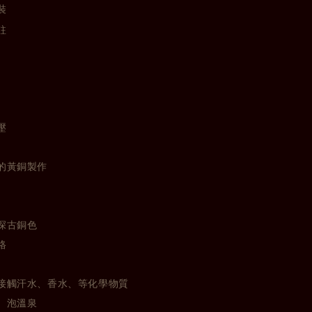
裝
註
壓
的黃銅製作
深古銅色
格
接觸汗水、香水、等化學物質
、泡溫泉