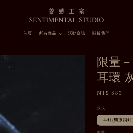
首頁
所有商品
活動資訊
關於我們
限量－
耳環 
Regular
NT$ 880
price
款式
耳針(醫療鋼針
數量