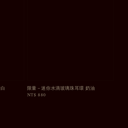
蛋白
限量－迷你水滴玻璃珠耳環 奶油
Regular
NT$ 880
price