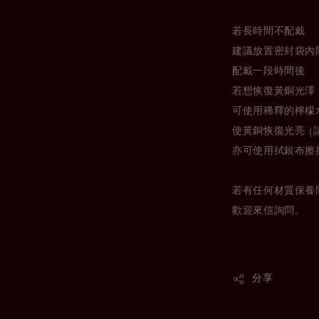
若長時間不配戴
建議放置密封袋內
配戴一段時間後
若想恢復黃銅光澤
可使用稀釋的檸檬
使黃銅恢復光亮 (
亦可使用拭銀布擦
若有任何材質保養
歡迎來信詢問。
分享