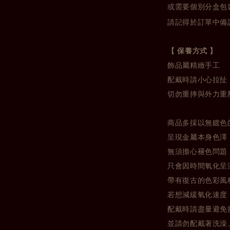
或需要個別分盒包
請記得於訂單中備
【 保養方式 】
飾品屬精緻手工
配戴時請小心拉扯
切勿重摔與外力重
商品多採以無鍍色
呈現金屬本身色澤
無須擔心褪色問題
只會因時間氧化呈
帶有復古的色彩風
若想減緩氧化速度
配戴時請盡量避免
並請勿配戴著洗澡