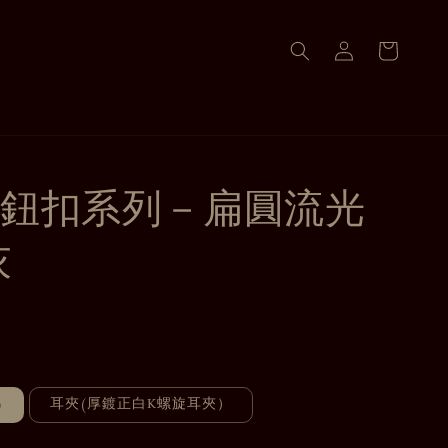
鈕扣系列－扁圓流光
灰
)
耳夾(厚鍍正白K螺旋耳夾）