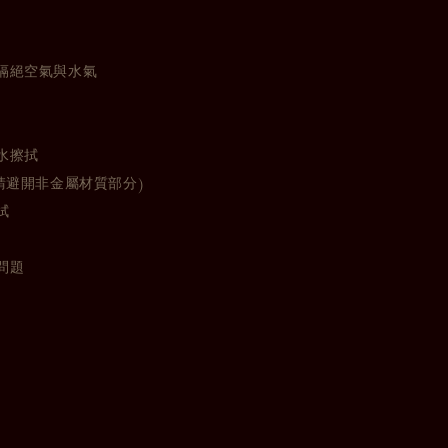
隔絕空氣與水氣
水擦拭
請避開非金屬材質部分)
拭
問題