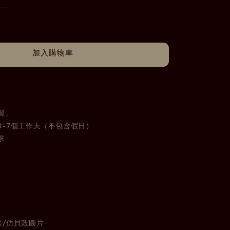
加入購物車
」

-7個工作天（不包含假日）

框/仿貝殼圓片