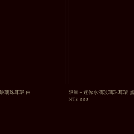
玻璃珠耳環 白
限量－迷你水滴玻璃珠耳環 
Regular
NT$ 880
price