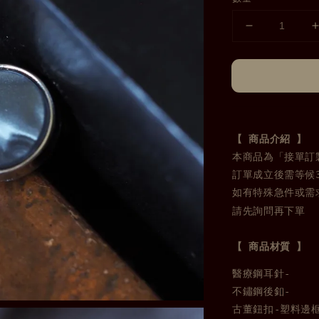
本商品為「接單訂製
訂單成立後需等候3
請先詢問再下單
【 商品材質 】
醫療鋼耳針-
不鏽鋼後釦-
古董鈕扣-塑料邊