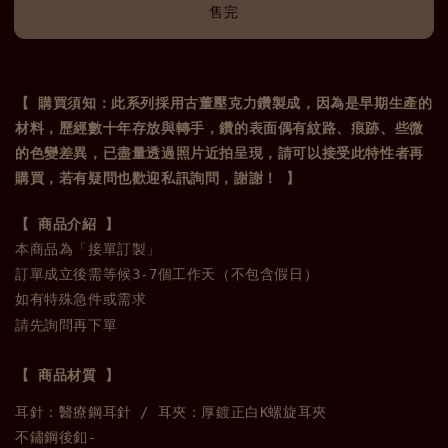
售完
【 購買須知：此系列採用古董壓克力鑽製成，因為是早期生產的
材料，歷經數十
年存放與轉手，鑽的表面偶有紋路、痕跡、些微
的色變差異，已盡量透過照片近拍呈現，請可以接受此特性者再
購買，若有疑問也歡迎私訊詢問，謝謝！ 】
本商品為「接單訂製」

訂單成立後需等候3-7個工作天（不包含假日）

請先詢問再下單
【 商品材質 】
耳針：醫療鋼耳針 / 耳夾：厚鍍正白K螺旋耳夾
不鏽鋼後釦-