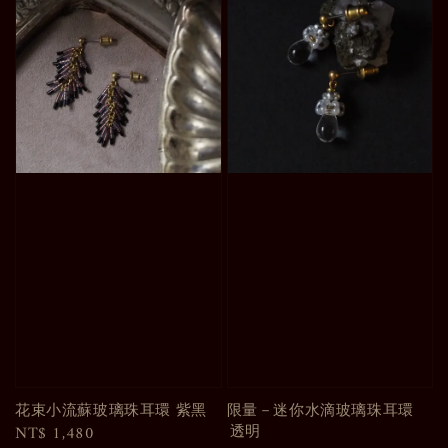
花束小流蘇玻璃珠耳環 紫黑
限量－迷你水滴玻璃珠耳環 ㅤㅤㅤㅤ
ㅤㅤㅤㅤㅤ透明
Regular
NT$ 1,480