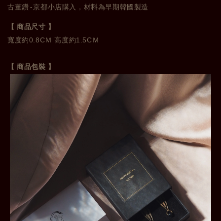
古董鑽-京都小店購入，材料為早期韓國製造
【 商品尺寸 】
寬度約0.8CＭ 高
度約1.5CＭ
【 商品包裝 】