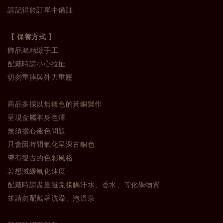
請記得於訂單中備註
【 保養方式 】
飾品屬精緻手工
配戴時請小心拉扯
切勿重摔與外力重壓
商品多採以無鍍色的黃銅製作
呈現金屬本身色澤
無須擔心褪色問題
只會因時間氧化呈深古銅色
帶有復古的色彩風格
若想減緩氧化速度
配戴時請盡量避免接觸汗水、香水、等化學物質
並請勿配戴著洗澡、泡溫泉