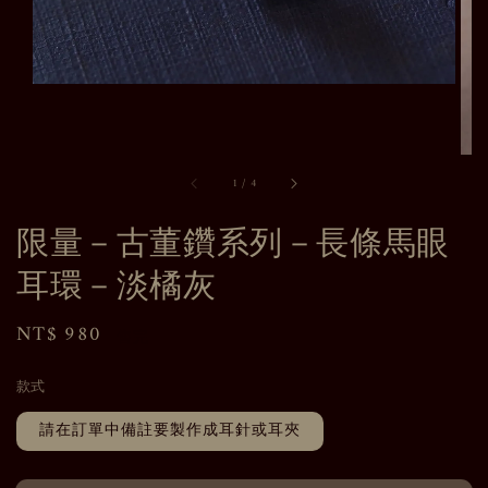
1
/
4
限量－古董鑽系列－長條馬眼
耳環－淡橘灰
Regular
NT$ 980
售完
price
款式
請在訂單中備註要製作成耳針或耳夾