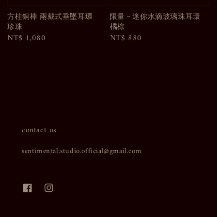
方柱銅棒 兩戴式垂墜耳環
限量－迷你水滴玻璃珠耳環
珍珠
橘棕
Regular
NT$ 1,080
Regular
NT$ 880
price
price
contact us
sentimental.studio.official@gmail.com