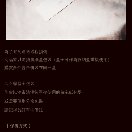
為了避免運送過程損傷
商品皆以硬抽屜紙盒包裝（盒子可作為收納盒重複使用）
購買多件會合併裝在同一盒
若不需盒子包裝
則會以消毒清潔後重複使用的氣泡紙包妥
或需要個別分盒包裝
請記得於訂單中備註
【 保養方式 】