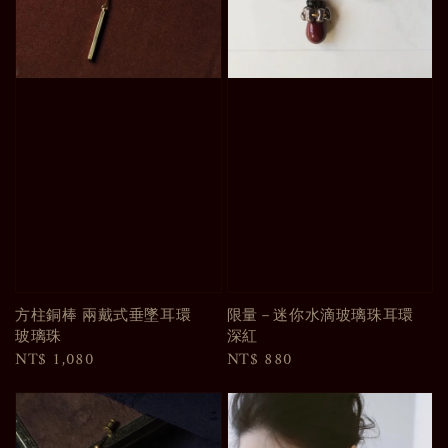
方柱銅棒 兩戴式垂墜耳環
限量－迷你水滴玻璃珠耳環
玻璃珠
深紅
Regular
NT$ 1,080
Regular
NT$ 880
price
price