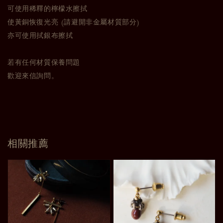
可使用稀釋的檸檬水擦拭
使黃銅恢復光亮 (請避開非金屬材質部分)
亦可使用拭銀布擦拭
若有任何材質保養問題
歡迎來信詢問。
相關推薦