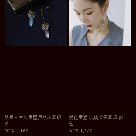
限量－古典垂墜貝殼珠耳環
雙色垂墜 玻璃管長耳環 銀
藍
藍
Regular
NT$ 1,180
Regular
NT$ 1,380