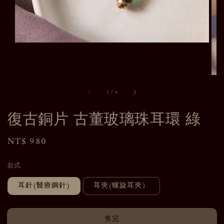
1
/
6
復古銅片 古董玻璃珠耳環 綠
Regular
NT$ 980
售完
price
款式
耳針(醫療鋼針)
耳夾(螺旋耳夾）
售完