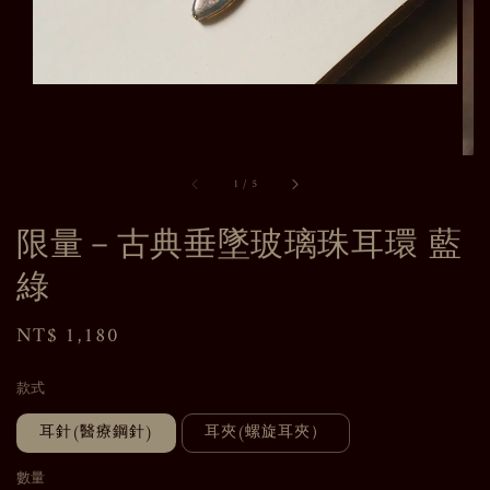
1
/
5
限量－古典垂墜玻璃珠耳環 藍
綠
Regular
NT$ 1,180
price
款式
耳針(醫療鋼針)
耳夾(螺旋耳夾）
數量