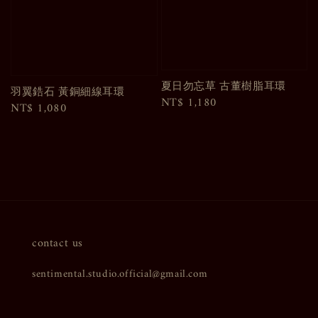
夏日勿忘草 古董樹脂耳環
羽翼鋯石 黃銅細線耳環
Regular
NT$ 1,180
Regular
NT$ 1,080
price
price
contact us
sentimental.studio.official@gmail.com