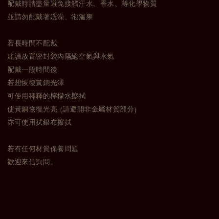
配戴時請盡量避免接觸汗水、香水、等化學物質
並請勿配戴著洗澡、泡溫泉
若長時間不配戴
建議放置密封袋內隔絕空氣與水氣
配戴一段時間後
若想恢復黃銅光澤
可使用稀釋的檸檬水擦拭
使黃銅恢復光亮 (請避開非金屬材質部分)
亦可使用拭銀布擦拭
若有任何材質保養問題
歡迎來信詢問。