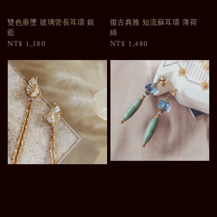
雙色垂墜 玻璃管長耳環 銀
復古典雅 短流蘇耳環 薄荷
藍
綠
Regular
NT$ 1,380
Regular
NT$ 1,480
price
price