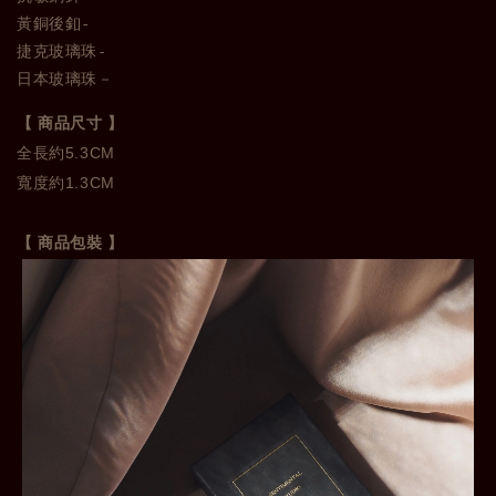
黃銅後釦-
捷克玻璃珠-
日本玻璃珠－
【 商品尺寸 】
全長約5.3CM 

寬度約1.3CM
【 商品包裝 】