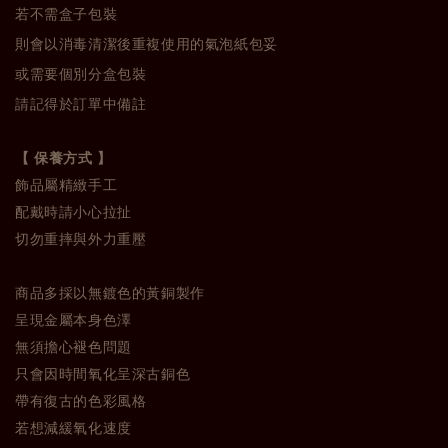
若不需盒子包裝
則會以消毒清潔後重複使用的氣泡紙包妥
或需要個別分盒包裝
請記得於訂單中備註
【 保養方式 】
飾品屬精緻手工
配戴時請小心拉扯
切勿重摔與外力重壓
商品多採以無鍍色的黃銅製作
呈現金屬本身色澤
無須擔心褪色問題
只會因時間氧化呈深古銅色
帶有復古的色彩風格
若想減緩氧化速度